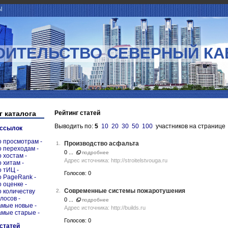
Ы
ОИТЕЛЬСТВО СЕВЕРНЫЙ КА
г каталога
Рейтинг статей
Выводить по:
5
10
20
30
50
100
участников на странице
 ссылок
о просмотрам -
Производство асфальта
1.
о переходам -
0 ...
подробнее
о хостам -
Адрес источника: http://stroitelstvouga.ru
о хитам -
о тИЦ -
Голосов: 0
о PageRank -
о оценке -
Современные системы пожаротушения
о количеству
2.
олосов -
0 ...
подробнее
амые новые -
Адрес источника: http://builds.ru
амые старые -
Голосов: 0
 статей