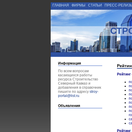
ГЛАВНАЯ
ФИРМЫ
СТАТЬИ
ПРЕСС-РЕЛИЗ
СТР
Информация
Рейтин
По всем вопросам
Рейтинг
касающихся работы
ресурса Строительство
п
Северный Кавказ и
п
добавления в справочник
п
пишите по адресу
stroy-
п
portal@list.ru
.
п
п
Объявления
п
п
г
с
с
Рейтинг