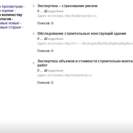
Экспертиза – страхование рисков
3.
о просмотрам -
о оценке -
0 ...
подробнее
о количеству
Адрес источника: http://buildexpertise.ru
олосов -
амые новые -
Голосов: 0
амые старые -
Обследование строительных конструкций здания
4.
0 ...
подробнее
Адрес источника: http://xn-----6kcbcgekdfdzkfpu2bgfena8bgt0a.x
Голосов: 0
Экспертиза объемов и стоимости строительно-монт
5.
работ
0 ...
подробнее
Адрес источника: http://expertiza1.ru
Голосов: 0