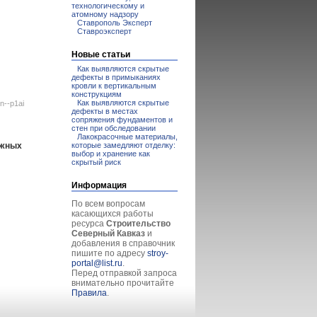
технологическому и
атомному надзору
Ставрополь Эксперт
Ставроэксперт
Новые статьи
Как выявляются скрытые
дефекты в примыканиях
кровли к вертикальным
конструкциям
Как выявляются скрытые
n--p1ai
дефекты в местах
сопряжения фундаментов и
стен при обследовании
Лакокрасочные материалы,
ажных
которые замедляют отделку:
выбор и хранение как
скрытый риск
Информация
По всем вопросам
касающихся работы
ресурса
Строительство
Северный Кавказ
и
добавления в справочник
пишите по адресу
stroy-
portal@list.ru
.
Перед отправкой запроса
внимательно прочитайте
Правила
.