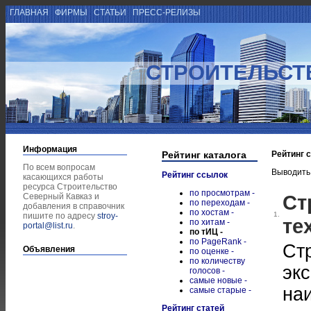
ГЛАВНАЯ
ФИРМЫ
СТАТЬИ
ПРЕСС-РЕЛИЗЫ
СТРОИТЕЛЬСТ
Информация
Рейтинг каталога
Рейтинг 
По всем вопросам
Выводить
Рейтинг ссылок
касающихся работы
ресурса Строительство
по просмотрам -
Ст
Северный Кавказ и
по переходам -
добавления в справочник
по хостам -
1.
пишите по адресу
stroy-
те
по хитам -
portal@list.ru
.
по тИЦ -
по PageRank -
Ст
Объявления
по оценке -
по количеству
экс
голосов -
самые новые -
на
самые старые -
Рейтинг статей