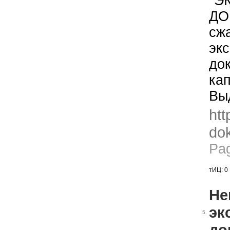
"Э
ДО
сж
эк
до
ка
Вы
htt
dok
Pa
тИЦ: 0
Не
эк
5.
до