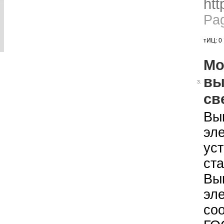
htt
Pa
тИЦ: 0
Мо
вы
3.
св
Вы
эл
ус
ст
Вы
эл
со