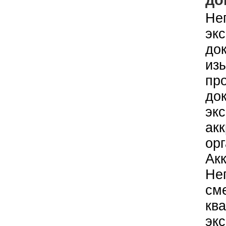
Не
эк
до
из
пр
до
эк
ак
орг
Ак
Нег
см
кв
экс