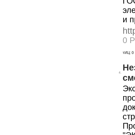
ГО
эле
и п
htt
0 
тИЦ: 0
Не
4.
см
Эк
пр
до
стр
Пр