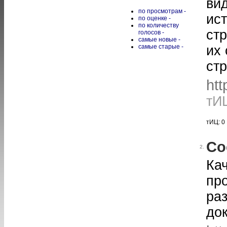
ви
по просмотрам -
ист
по оценке -
по количеству
стр
голосов -
самые новые -
самые старые -
их 
ст
htt
тИ
тИЦ: 0
Со
2.
Ка
пр
ра
до