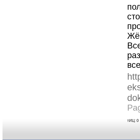
по
ст
пр
Жё
Вс
ра
вс
htt
eks
dok
Pa
тИЦ: 0