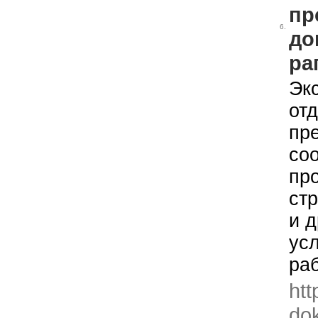
пр
6.
до
ра
Экс
от
пр
соо
пр
ст
и 
ус
ра
htt
dok