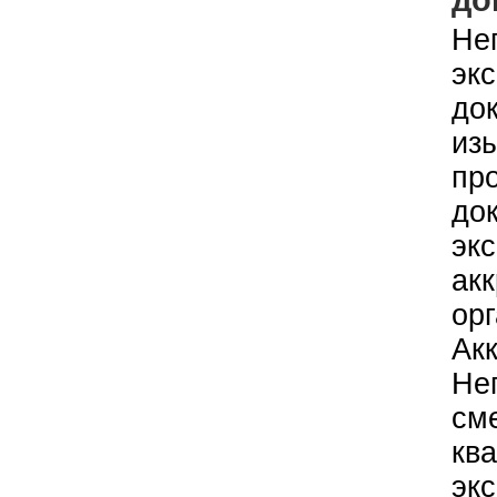
Не
эк
до
из
пр
до
эк
ак
орг
Ак
Нег
см
кв
экс