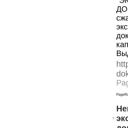
"Э
ДО
сж
эк
до
ка
Вы
htt
dok
Pa
PageRa
Не
эк
5.
до