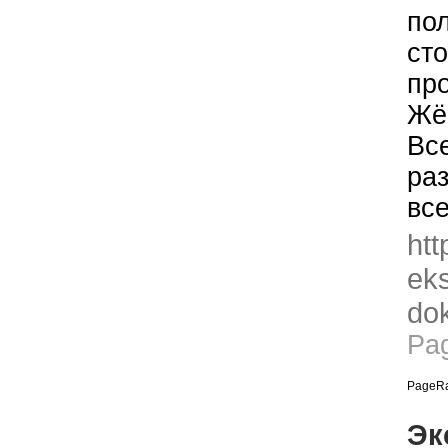
по
ст
пр
Жё
Вс
ра
вс
htt
eks
dok
Pa
PageRa
Эк