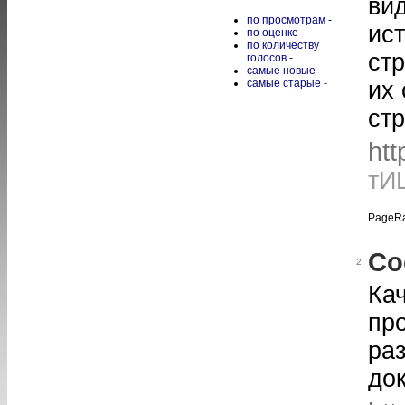
ви
по просмотрам -
ист
по оценке -
по количеству
стр
голосов -
самые новые -
самые старые -
их 
ст
htt
тИ
PageRa
Со
2.
Ка
пр
ра
до