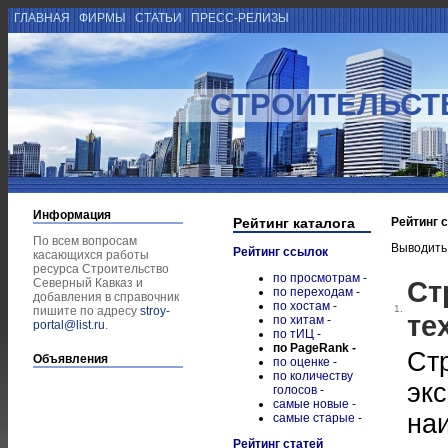
ГЛАВНАЯ
ФИРМЫ
СТАТЬИ
ПРЕСС-РЕЛИЗЫ
СТРОИТЕЛЬСТ
Информация
Рейтинг каталога
Рейтинг 
По всем вопросам
Выводить
Рейтинг ссылок
касающихся работы
ресурса Строительство
по просмотрам -
Ст
Северный Кавказ и
по переходам -
добавления в справочник
по хостам -
1.
пишите по адресу
stroy-
те
по хитам -
portal@list.ru
.
по тИЦ -
по PageRank -
Ст
Объявления
по оценке -
по количеству
экс
голосов -
самые новые -
на
самые старые -
Рейтинг статей