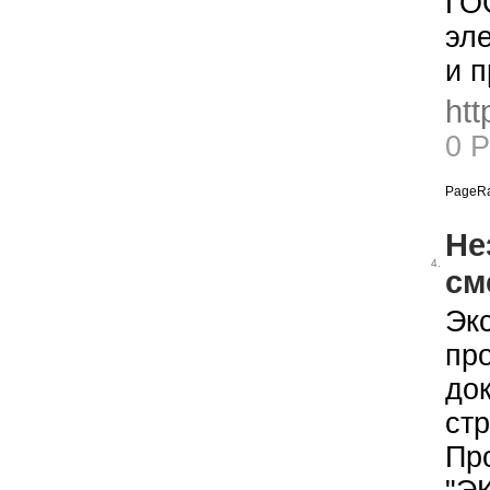
ГО
эле
и п
htt
0 
PageRa
Не
4.
см
Эк
пр
до
стр
Пр