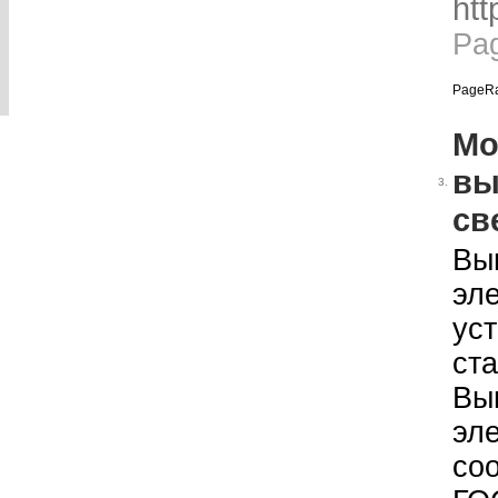
htt
Pa
PageRa
Мо
вы
3.
св
Вы
эл
ус
ст
Вы
эл
со