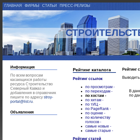
ГЛАВНАЯ
ФИРМЫ
СТАТЬИ
ПРЕСС-РЕЛИЗЫ
СТРОИТЕЛЬСТ
Информация
Рейтинг каталога
Рейтинг 
По всем вопросам
Выводить
Рейтинг ссылок
касающихся работы
ресурса Строительство
по просмотрам -
Северный Кавказ и
В дан
по переходам -
добавления в справочник
по да
по хостам -
пишите по адресу
stroy-
по хитам -
portal@list.ru
.
по тИЦ -
по PageRank -
Объявления
по оценке -
по количеству
голосов -
самые новые -
самые старые -
Рейтинг статей