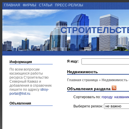
ГЛАВНАЯ
ФИРМЫ
СТАТЬИ
ПРЕСС-РЕЛИЗЫ
СТРОИТЕЛЬСТ
Я ищу:
Информация
По всем вопросам
Недвижимость
касающихся работы
ресурса Строительство
Главная страница
Недвижимость
Северный Кавказ и
добавления в справочник
Объявления раздела
пишите по адресу
stroy-
portal@list.ru
.
Сортировать по:
городу
названи
Объявления
Выберите регион: