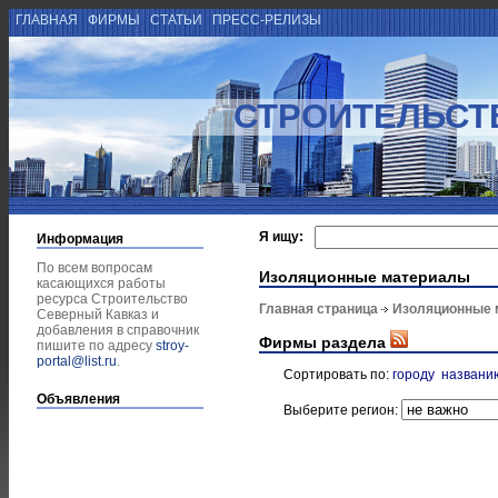
ГЛАВНАЯ
ФИРМЫ
СТАТЬИ
ПРЕСС-РЕЛИЗЫ
СТРОИТЕЛЬСТ
Я ищу:
Информация
По всем вопросам
Изоляционные материалы
касающихся работы
ресурса Строительство
Главная страница
Изоляционные 
Северный Кавказ и
добавления в справочник
Фирмы раздела
пишите по адресу
stroy-
portal@list.ru
.
Сортировать по:
городу
названи
Объявления
Выберите регион: