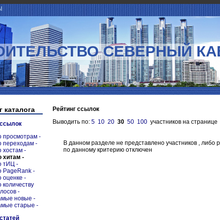
Ы
ОИТЕЛЬСТВО СЕВЕРНЫЙ КА
г каталога
Рейтинг ссылок
Выводить по:
5
10
20
30
50
100
участников на странице
 ссылок
о просмотрам -
В данном разделе не представлено участников , либо 
о переходам -
по данному критерию отключен
о хостам -
о хитам -
о тИЦ -
о PageRank -
о оценке -
о количеству
олосов -
амые новые -
амые старые -
 статей