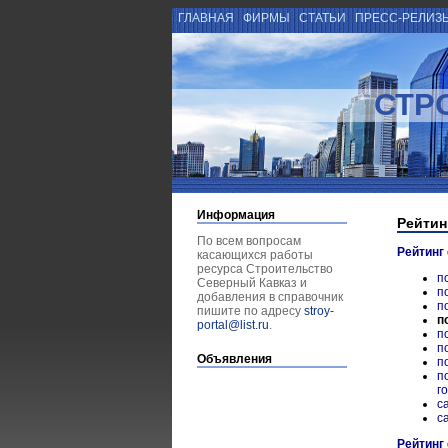
ГЛАВНАЯ
ФИРМЫ
СТАТЬИ
ПРЕСС-РЕЛИЗ
СТР
Информация
Рейтин
По всем вопросам
Рейтинг
касающихся работы
ресурса Строительство
п
Северный Кавказ и
п
добавления в справочник
п
пишите по адресу
stroy-
п
portal@list.ru
.
п
п
Объявления
п
п
г
с
с
Рейтинг