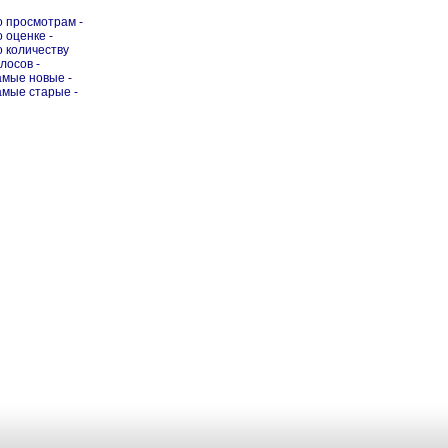
о просмотрам -
о оценке -
о количеству
олосов -
амые новые -
амые старые -