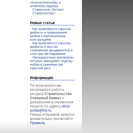
технологическому и
атомному надзору
Ставрополь Эксперт
Ставроэксперт
Новые статьи
Как выявляются скрытые
дефекты в примыканиях
кровли к вертикальным
конструкциям
Как выявляются скрытые
дефекты в местах
сопряжения фундаментов и
стен при обследовании
Лакокрасочные материалы,
которые замедляют отделку:
выбор и хранение как
скрытый риск
Информация
По всем вопросам
касающихся работы
ресурса
Строительство
Северный Кавказ
и
добавления в справочник
пишите по адресу
stroy-
portal@list.ru
.
Перед отправкой запроса
внимательно прочитайте
Правила
.