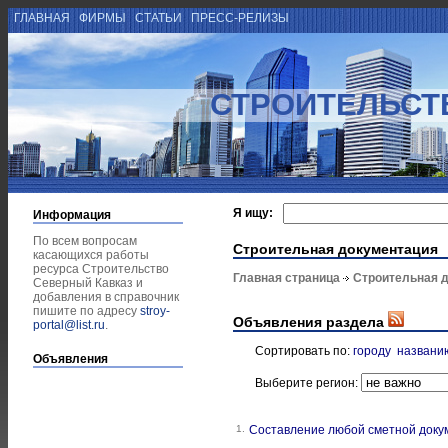
ГЛАВНАЯ
ФИРМЫ
СТАТЬИ
ПРЕСС-РЕЛИЗЫ
СТРОИТЕЛЬСТ
Я ищу:
Информация
По всем вопросам
Строительная документация
касающихся работы
ресурса Строительство
Главная страница
Строительная 
Северный Кавказ и
добавления в справочник
пишите по адресу
stroy-
Объявления раздела
portal@list.ru
.
Сортировать по:
городу
названи
Объявления
Выберите регион:
1.
Составление любой сметной доку