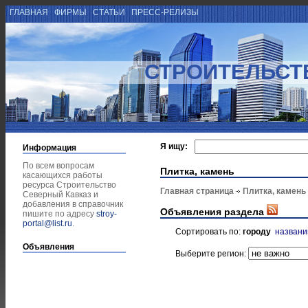
ГЛАВНАЯ
ФИРМЫ
СТАТЬИ
ПРЕСС-РЕЛИЗЫ
СТРОИТЕЛЬСТ
Я ищу:
Информация
По всем вопросам
Плитка, камень
касающихся работы
ресурса Строительство
Главная страница
Плитка, камень
Северный Кавказ и
добавления в справочник
Объявления раздела
пишите по адресу
stroy-
portal@list.ru
.
Сортировать по:
городу
назван
Объявления
Выберите регион: