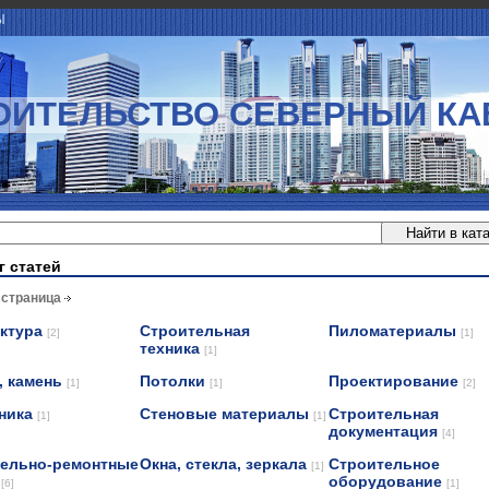
Ы
ОИТЕЛЬСТВО СЕВЕРНЫЙ КА
г статей
 страница
ектура
Строительная
Пиломатериалы
[2]
[1]
техника
[1]
, камень
Потолки
Проектирование
[1]
[1]
[2]
ника
Стеновые материалы
Строительная
[1]
[1]
документация
[4]
ельно-ремонтные
Окна, стекла, зеркала
Строительное
[1]
и
оборудование
[6]
[1]