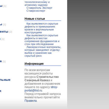
технологическому и
атомному надзору
лы
[1]
Ставрополь Эксперт
Ставроэксперт
Новые статьи
Как выявляются скрытые
лы
[1]
дефекты в примыканиях
кровли к вертикальным
менты
[2]
конструкциям
Как выявляются скрытые
дефекты в местах
ы
[1]
сопряжения фундаментов и
стен при обследовании
Лакокрасочные материалы,
которые замедляют отделку:
выбор и хранение как
скрытый риск
ия
[1]
Информация
По всем вопросам
касающихся работы
ресурса
Строительство
ельные
Северный Кавказ
и
добавления в справочник
пишите по адресу
stroy-
portal@list.ru
.
я
Перед отправкой запроса
внимательно прочитайте
Правила
.