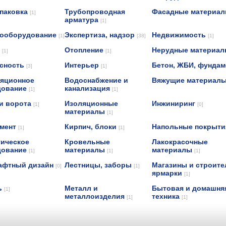
упаковка
Трубопроводная
Фасадные материа
[1]
арматура
[1]
рооборудование
Экспертиза, надзор
Недвижимость
[1]
[38]
[1]
н
Отопление
Нерудные материа
[1]
[1]
асность
Интерьер
Бетон, ЖБИ, фунда
[3]
[1]
яционное
Водоснабжение и
Вяжущие материал
дование
канализация
[1]
[1]
и ворота
Изоляционные
Инжиниринг
[1]
[0]
материалы
[1]
умент
Кирпич, блоки
Напольные покрыт
[1]
[1]
ическое
Кровельные
Лакокрасочные
дование
материалы
материалы
[1]
[1]
[1]
афтный дизайн
Лестницы, заборы
Магазины и строит
[0]
[1]
ярмарки
[1]
ь
Металл и
Бытовая и домашня
[1]
металлоизделия
техника
[1]
[1]