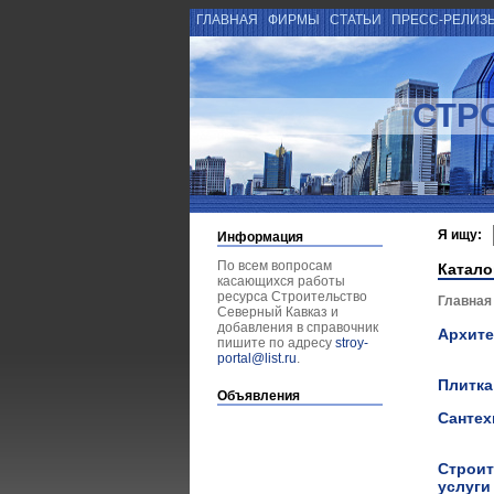
ГЛАВНАЯ
ФИРМЫ
СТАТЬИ
ПРЕСС-РЕЛИЗ
СТР
Я ищу:
Информация
По всем вопросам
Катало
касающихся работы
ресурса Строительство
Главная
Северный Кавказ и
добавления в справочник
Архит
пишите по адресу
stroy-
portal@list.ru
.
Плитка
Объявления
Сантех
Строит
услуг