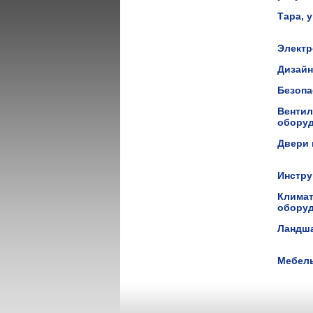
Тара, 
Элект
Дизай
Безоп
Вентил
обору
Двери 
Инстр
Климат
обору
Ландш
Мебел