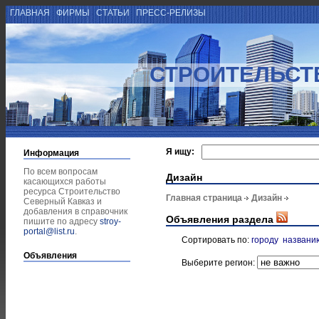
ГЛАВНАЯ
ФИРМЫ
СТАТЬИ
ПРЕСС-РЕЛИЗЫ
СТРОИТЕЛЬСТ
Я ищу:
Информация
По всем вопросам
Дизайн
касающихся работы
ресурса Строительство
Главная страница
Дизайн
Северный Кавказ и
добавления в справочник
Объявления раздела
пишите по адресу
stroy-
portal@list.ru
.
Сортировать по:
городу
названи
Объявления
Выберите регион: