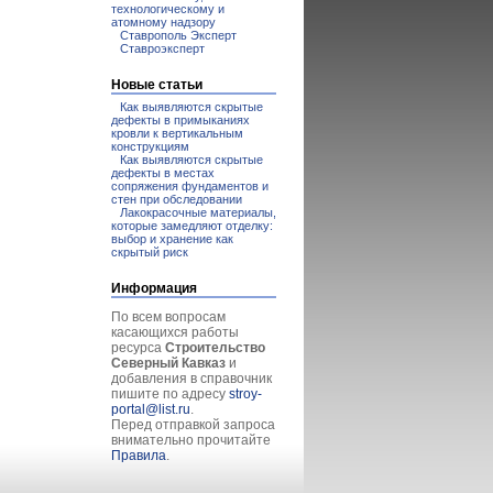
технологическому и
атомному надзору
Ставрополь Эксперт
Ставроэксперт
Новые статьи
Как выявляются скрытые
дефекты в примыканиях
кровли к вертикальным
конструкциям
Как выявляются скрытые
дефекты в местах
сопряжения фундаментов и
стен при обследовании
Лакокрасочные материалы,
которые замедляют отделку:
выбор и хранение как
скрытый риск
Информация
По всем вопросам
касающихся работы
ресурса
Строительство
Северный Кавказ
и
добавления в справочник
пишите по адресу
stroy-
portal@list.ru
.
Перед отправкой запроса
внимательно прочитайте
Правила
.