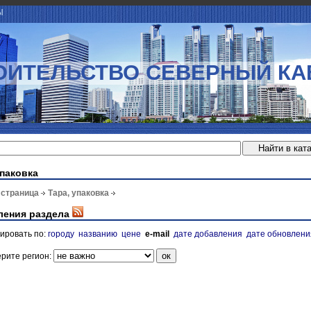
Ы
ОИТЕЛЬСТВО СЕВЕРНЫЙ КА
упаковка
 страница
Тара, упаковка
ления раздела
ировать по:
городу
названию
цене
e-mail
дате добавления
дате обновлени
рите регион: