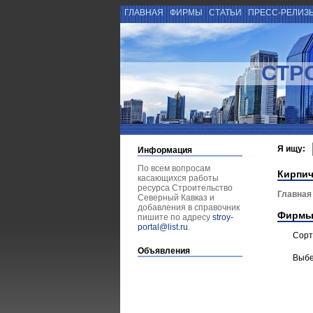
ГЛАВНАЯ
ФИРМЫ
СТАТЬИ
ПРЕСС-РЕЛИЗ
СТР
Я ищу:
Информация
По всем вопросам
Кирпич
касающихся работы
ресурса Строительство
Главная
Северный Кавказ и
добавления в справочник
Фирмы
пишите по адресу
stroy-
portal@list.ru
.
Сорт
Объявления
Выбе