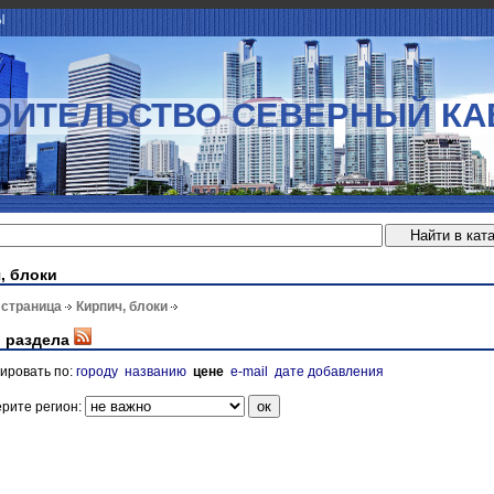
Ы
ОИТЕЛЬСТВО СЕВЕРНЫЙ КА
, блоки
 страница
Кирпич, блоки
 раздела
ировать по:
городу
названию
цене
e-mail
дате добавления
рите регион: