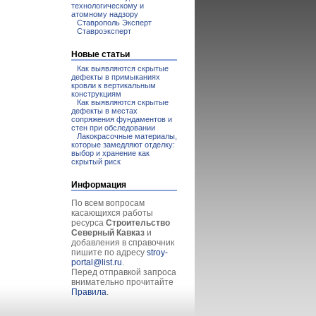
технологическому и
атомному надзору
Ставрополь Эксперт
Ставроэксперт
Новые статьи
Как выявляются скрытые
дефекты в примыканиях
кровли к вертикальным
конструкциям
Как выявляются скрытые
дефекты в местах
сопряжения фундаментов и
стен при обследовании
Лакокрасочные материалы,
которые замедляют отделку:
выбор и хранение как
скрытый риск
Информация
По всем вопросам
касающихся работы
ресурса
Строительство
Северный Кавказ
и
добавления в справочник
пишите по адресу
stroy-
portal@list.ru
.
Перед отправкой запроса
внимательно прочитайте
Правила
.