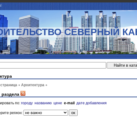
Ы
ОИТЕЛЬСТВО СЕВЕРНЫЙ КА
ктура
 страница
Архитектура
 раздела
ировать по:
городу
названию
цене
e-mail
дате добавления
рите регион: