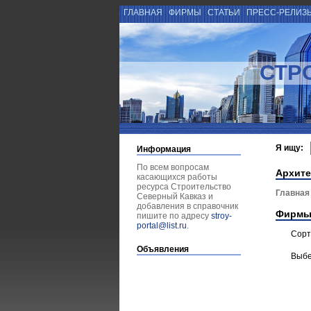
ГЛАВНАЯ
ФИРМЫ
СТАТЬИ
ПРЕСС-РЕЛИЗ
СТР
Я ищу:
Информация
По всем вопросам
Архите
касающихся работы
ресурса Строительство
Главная
Северный Кавказ и
добавления в справочник
Фирмы
пишите по адресу
stroy-
portal@list.ru
.
Сорт
Объявления
Выбе