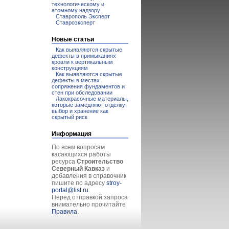
технологическому и
атомному надзору
Ставрополь Эксперт
Ставроэксперт
Новые статьи
Как выявляются скрытые
дефекты в примыканиях
кровли к вертикальным
конструкциям
Как выявляются скрытые
дефекты в местах
сопряжения фундаментов и
стен при обследовании
Лакокрасочные материалы,
которые замедляют отделку:
выбор и хранение как
скрытый риск
Информация
По всем вопросам
касающихся работы
ресурса
Строительство
Северный Кавказ
и
добавления в справочник
пишите по адресу
stroy-
portal@list.ru
.
Перед отправкой запроса
внимательно прочитайте
Правила
.