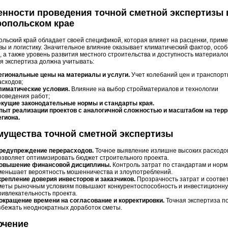
нности проведения точной сметной экспертизы 
ропольском крае
льский край обладает своей спецификой, которая влияет на расценки, при
ы и логистику. Значительное влияние оказывает климатический фактор, осо
 а также уровень развития местного строительства и доступность материало
я экспертиза должна учитывать:
егиональные цены на материалы и услуги.
Учет колебаний цен и транспор
асходов;
лиматические условия.
Влияние на выбор стройматериалов и технологии
роведения работ;
екущие законодательные нормы и стандарты края.
пыт реализации проектов с аналогичной сложностью и масштабом на тер
егиона.
мущества точной сметной экспертизы
редупреждение перерасходов.
Точное выявление излишне высоких расходо
озволяет оптимизировать бюджет строительного проекта.
овышение финансовой дисциплины.
Контроль затрат по стандартам и нор
меньшает вероятность мошенничества и злоупотреблений.
крепление доверия инвесторов и заказчиков.
Прозрачность затрат и соотве
меты рыночным условиям повышают конкурентоспособность и инвестиционн
ривлекательность проекта.
окращение времени на согласование и корректировки.
Точная экспертиза п
збежать неоднократных доработок сметы.
ючение