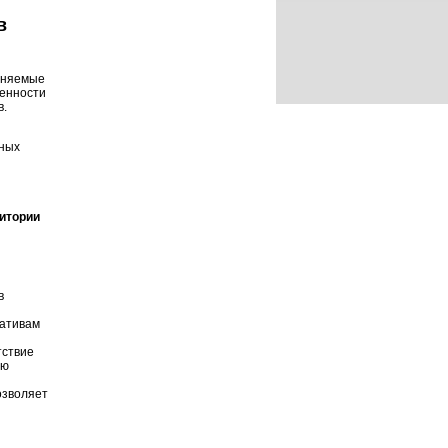
в
меняемые
бенности
в.
тных
ритории
в
мативам
тствие
ую
озволяет