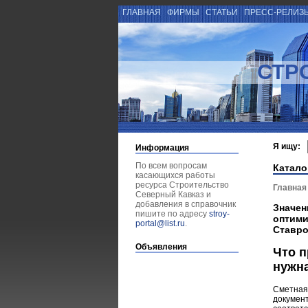
ГЛАВНАЯ
ФИРМЫ
СТАТЬИ
ПРЕСС-РЕЛИЗ
СТР
Я ищу:
Информация
По всем вопросам
Катало
касающихся работы
ресурса Строительство
Главная
Северный Кавказ и
добавления в справочник
Значен
пишите по адресу
stroy-
оптими
portal@list.ru
.
Ставро
Объявления
Что п
нужн
Сметная 
документ