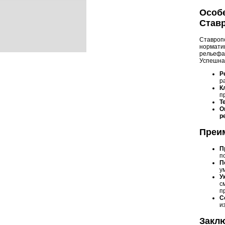
Особе
Став
Ставропо
норматив
рельефа,
Успешна
Р
р
К
п
Т
О
р
Преи
П
п
П
у
У
с
п
С
и
Закл