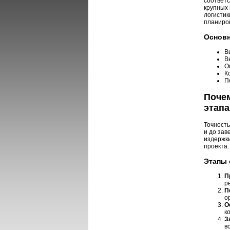
соответ
крупных 
логисти
планиров
Основн
В
В
О
К
П
Почем
этапа
Точность
и до зав
издержки
проекта.
Этапы 
П
р
П
о
О
к
З
в