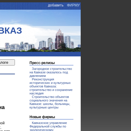
добавить
ФИРМУ
ВКАЗ
Пресс-релизы
Загородное строительство
на Кавказе оказалось под
давлением
Реконструкция
исторических и культурных
объектов Кавказа:
строительство и сохранение
наследия
Строительство объектов
социального значения на
Кавказе: школы, больницы,
на
культурные центры
Новые фирмы
Кавказское управление
ной
Федеральной службы по
,
экологическому,