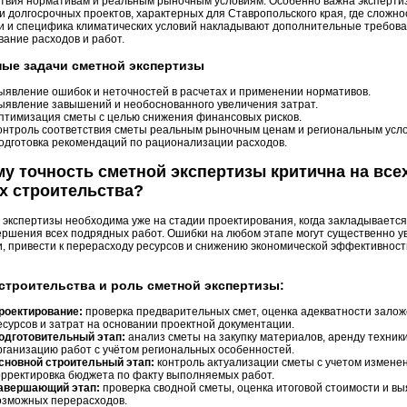
ствия нормативам и реальным рыночным условиям. Особенно важна эксперти
и долгосрочных проектов, характерных для Ставропольского края, где сложно
ки и специфика климатических условий накладывают дополнительные требова
ание расходов и работ.
ые задачи сметной экспертизы
ыявление ошибок и неточностей в расчетах и применении нормативов.
ыявление завышений и необоснованного увеличения затрат.
птимизация сметы с целью снижения финансовых рисков.
онтроль соответствия сметы реальным рыночным ценам и региональным усл
одготовка рекомендаций по рационализации расходов.
у точность сметной экспертизы критична на все
х строительства?
 экспертизы необходима уже на стадии проектирования, когда закладывается
ершения всех подрядных работ. Ошибки на любом этапе могут существенно у
, привести к перерасходу ресурсов и снижению экономической эффективност
строительства и роль сметной экспертизы:
роектирование:
проверка предварительных смет, оценка адекватности зало
есурсов и затрат на основании проектной документации.
одготовительный этап:
анализ сметы на закупку материалов, аренду техники
рганизацию работ с учётом региональных особенностей.
сновной строительный этап:
контроль актуализации сметы с учетом измене
орректировка бюджета по факту выполняемых работ.
авершающий этап:
проверка сводной сметы, оценка итоговой стоимости и в
озможных перерасходов.