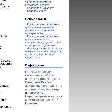
за для
технологическому и
сть
атомному надзору
ния на
Ставрополь Эксперт
Ставроэксперт
Новые статьи
Как выявляются скрытые
дефекты в примыканиях
кровли к вертикальным
конструкциям
овиям.
Как выявляются скрытые
дефекты в местах
сопряжения фундаментов и
стен при обследовании
х
Лакокрасочные материалы,
которые замедляют отделку:
выбор и хранение как
скрытый риск
 бюджет,
величить
Информация
и
По всем вопросам
касающихся работы
ресурса
Строительство
Северный Кавказ
и
женных
добавления в справочник
пишите по адресу
stroy-
,
portal@list.ru
.
Перед отправкой запроса
ний и
внимательно прочитайте
Правила
.
ыявление